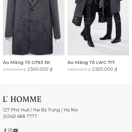
Áo Măng Tô G793 3K
Áo Măng Tô LWC 717
2.500.000
₫
2.500.000
₫
4.500.000
₫
3.800.000
₫
127 Phố Huế / Hai Bà Trưng / Hà Nội.
(024)3 688 7777