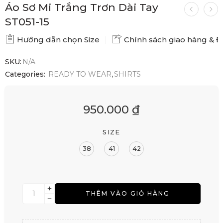
Áo Sơ Mi Trắng Trơn Dài Tay
ST051-15
Hướng dẫn chọn Size
Chính sách giao hàng & Đổ
SKU:
N/A
Categories:
READY TO WEAR
,
SHIRTS
950.000
₫
SIZE
38
41
42
THÊM VÀO GIỎ HÀNG