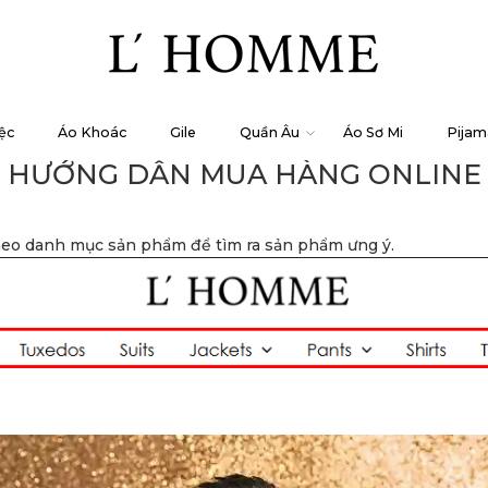
ệc
Áo Khoác
Gile
Quần Âu
Áo Sơ Mi
Pijam
HƯỚNG DẪN MUA HÀNG ONLINE
 theo danh mục sản phẩm để tìm ra sản phẩm ưng ý.