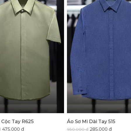
 Cộc Tay R625
Áo Sơ Mi Dài Tay 515
475.000
₫
285.000
₫
₫
950.000
₫