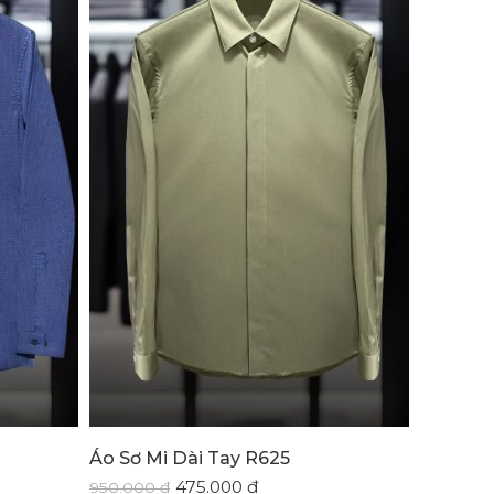
Áo Sơ Mi Dài Tay R625
475.000
₫
950.000
₫