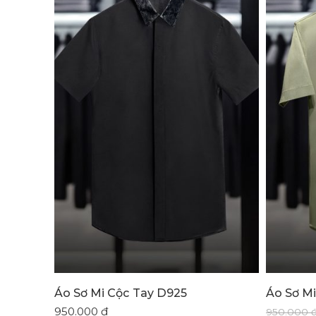
Áo Sơ Mi Cộc Tay D925
Áo Sơ Mi
950.000
₫
950.000