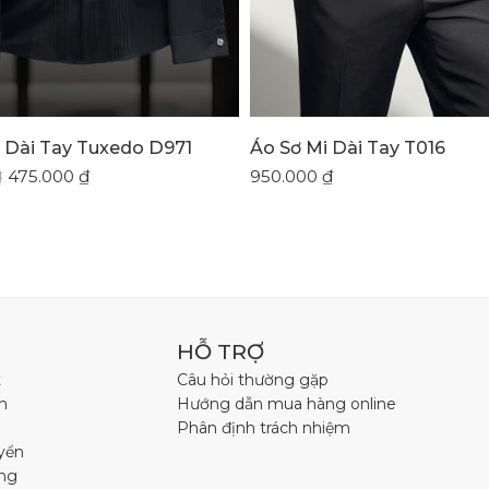
 Dài Tay Tuxedo D971
Áo Sơ Mi Dài Tay T016
475.000
₫
950.000
₫
₫
HỖ TRỢ
t
Câu hỏi thường gặp
h
Hướng dẫn mua hàng online
Phân định trách nhiệm
yển
àng