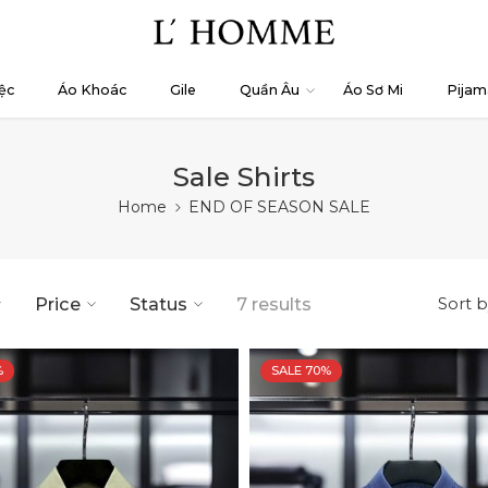
ệc
Áo Khoác
Gile
Quần Âu
Áo Sơ Mi
Pijam
Sale Shirts
Home
END OF SEASON SALE
Price
Status
7 results
Sort b
%
SALE 70%