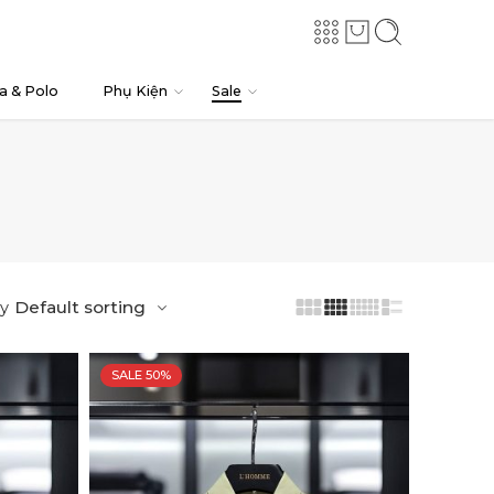
a & Polo
Phụ Kiện
Sale
Default sorting
y
SALE 50%