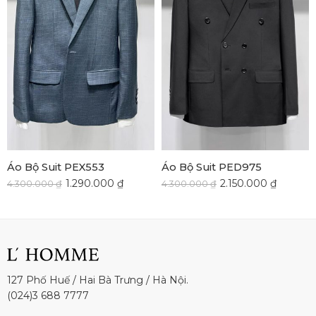
Áo Bộ Suit PEX553
Áo Bộ Suit PED975
1.290.000
₫
2.150.000
₫
4.300.000
₫
4.300.000
₫
127 Phố Huế / Hai Bà Trưng / Hà Nội.
(024)3 688 7777