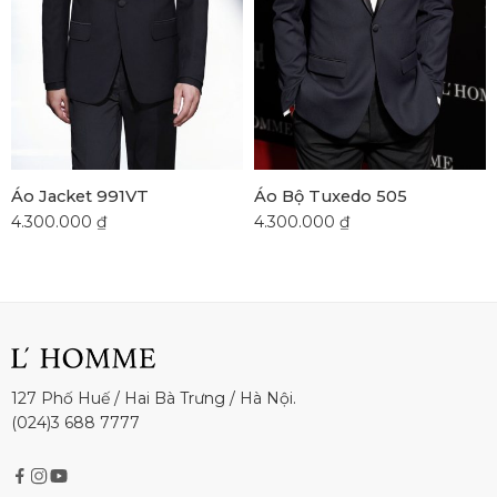
Áo Jacket 991VT
Áo Bộ Tuxedo 505
4.300.000
₫
4.300.000
₫
127 Phố Huế / Hai Bà Trưng / Hà Nội.
(024)3 688 7777