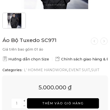
Áo Bộ Tuxedo SC971
Giá trên bao gồm 01 áo
Hướng dẫn chọn Size
Chính sách giao hàng & Đổ
Categories:
L' HOMME HANDWORK
,
EVENT SUIT
,
SUIT
5.000.000
₫
THÊM VÀO GIỎ HÀNG