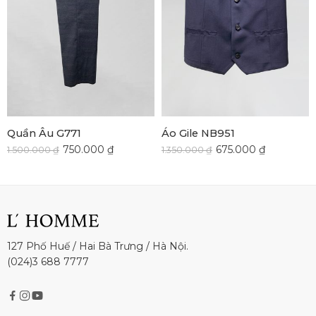
Quần Âu G771
Áo Gile NB951
750.000
₫
675.000
₫
1.500.000
₫
1.350.000
₫
127 Phố Huế / Hai Bà Trưng / Hà Nội.
(024)3 688 7777