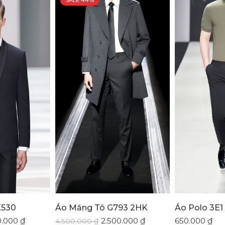
SALE 44%
X530
Áo Măng Tô G793 2HK
Áo Polo 3E1
0.000
₫
2.500.000
₫
650.000
₫
4.500.000
₫