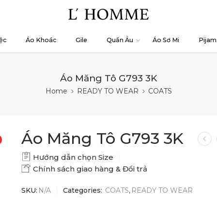
ệc
Áo Khoác
Gile
Quần Âu
Áo Sơ Mi
Pijam
Áo Măng Tô G793 3K
Home
READY TO WEAR
COATS
Áo Măng Tô G793 3K
Hướng dẫn chọn Size
Chính sách giao hàng & Đổi trả
SKU:
N/A
Categories:
COATS
,
READY TO WEAR