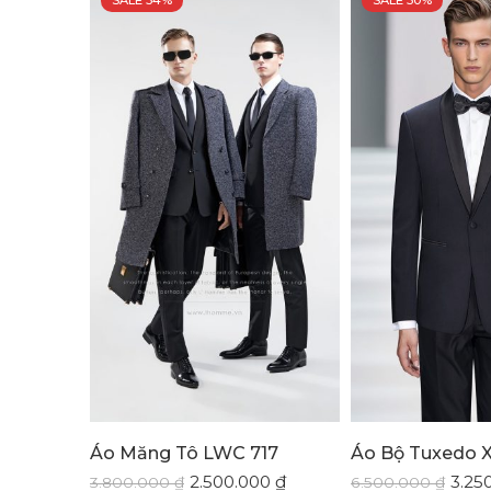
SALE 34%
SALE 50%
Áo Măng Tô LWC 717
Áo Bộ Tuxedo 
2.500.000
₫
3.25
3.800.000
₫
6.500.000
₫