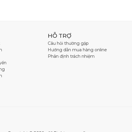
HỖ TRỢ
t
Câu hỏi thường gặp
h
Hướng dẫn mua hàng online
Phân định trách nhiệm
yển
àng
n