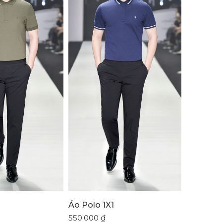
Áo Polo 1X1
Quần Âu
550.000
₫
2.900.00