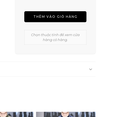
THÊM VÀO GIỎ HÀNG
Chọn thuộc tính để xem cửa
hàng có hàng.