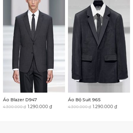
Áo Blazer D947
Áo Bộ Suit 965
1.290.000
₫
1.290.000
₫
4.300.000
₫
4.300.000
₫