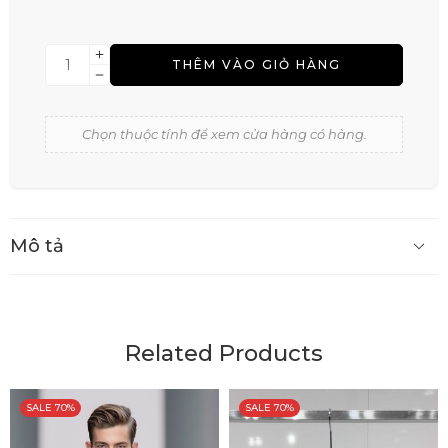
THÊM VÀO GIỎ HÀNG
Chọn thuộc tính để xem cửa hàng có hàng.
Mô tả
Related Products
SALE 70%
SALE 70%