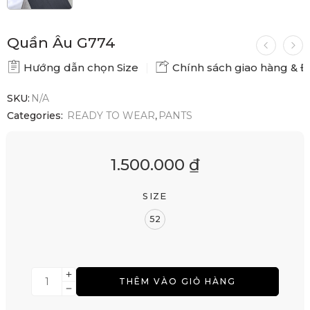
Quần Âu G774
Hướng dẫn chọn Size
Chính sách giao hàng & Đổ
SKU:
N/A
Categories:
READY TO WEAR
,
PANTS
1.500.000
₫
SIZE
52
THÊM VÀO GIỎ HÀNG