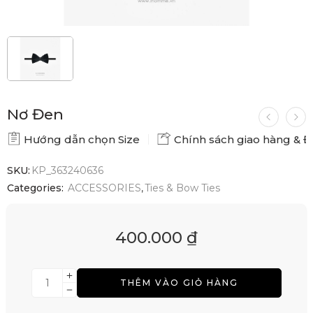
Nơ Đen
Hướng dẫn chọn Size
Chính sách giao hàng & Đổ
SKU:
KP_363240636
Categories:
ACCESSORIES
,
Ties & Bow Ties
400.000
₫
THÊM VÀO GIỎ HÀNG