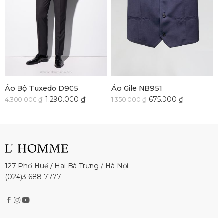
Áo Bộ Tuxedo D905
Áo Gile NB951
1.290.000
₫
675.000
₫
4.300.000
₫
1.350.000
₫
127 Phố Huế / Hai Bà Trưng / Hà Nội.
(024)3 688 7777