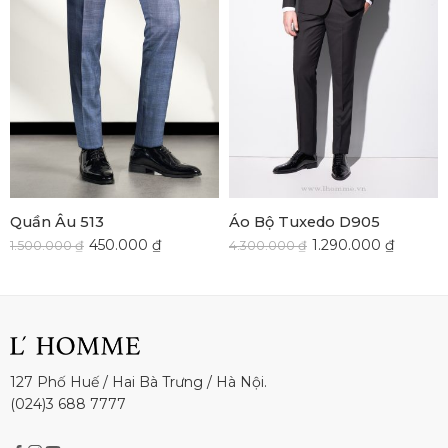
Quần Âu 513
Áo Bộ Tuxedo D905
450.000
₫
1.290.000
₫
1.500.000
₫
4.300.000
₫
127 Phố Huế / Hai Bà Trưng / Hà Nội.
(024)3 688 7777