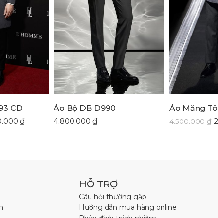
93 CD
Áo Bộ DB D990
Áo Măng Tô
0.000
₫
4.800.000
₫
2
4.500.000
₫
HỖ TRỢ
t
Câu hỏi thường gặp
h
Hướng dẫn mua hàng online