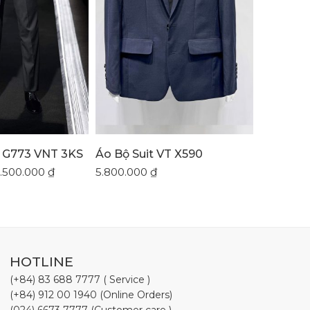
 G773 VNT 3KS
Áo Bộ Suit VT X590
Áo Bộ T
.500.000
₫
5.800.000
₫
6.500.00
HOTLINE
(+84) 83 688 7777 ( Service )
(+84) 912 00 1940 (Online Orders)