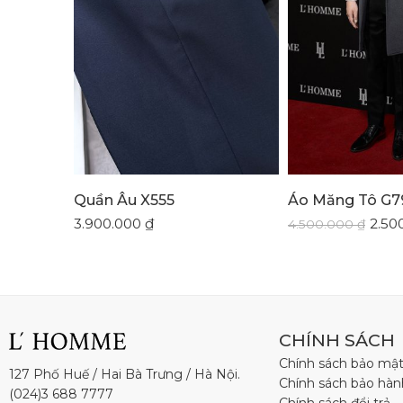
Quần Âu X555
Áo Măng Tô G7
3.900.000
₫
2.50
4.500.000
₫
CHÍNH SÁCH
Chính sách bảo mậ
127 Phố Huế / Hai Bà Trưng / Hà Nội.
Chính sách bảo hàn
(024)3 688 7777