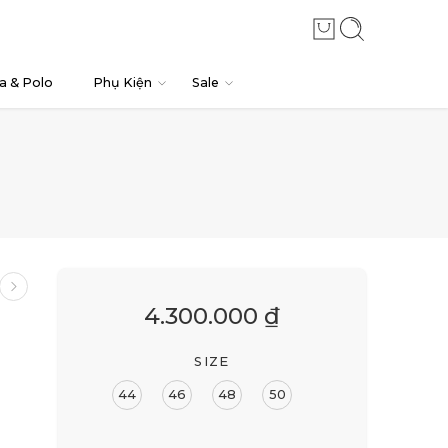
a & Polo
Phụ Kiện
Sale
4.300.000
₫
SIZE
44
46
48
50