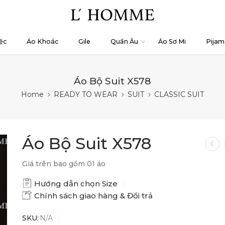
ệc
Áo Khoác
Gile
Quần Âu
Áo Sơ Mi
Pijam
Áo Bộ Suit X578
Home
READY TO WEAR
SUIT
CLASSIC SUIT
Áo Bộ Suit X578
Giá trên bao gồm 01 áo
Hướng dẫn chọn Size
Chính sách giao hàng & Đổi trả
SKU:
N/A