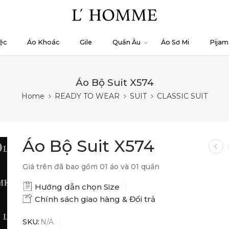
ệc
Áo Khoác
Gile
Quần Âu
Áo Sơ Mi
Pijam
Áo Bộ Suit X574
Home
READY TO WEAR
SUIT
CLASSIC SUIT
Áo Bộ Suit X574
Giá trên đã bao gồm 01 áo và 01 quần
Hướng dẫn chọn Size
Chính sách giao hàng & Đổi trả
SKU:
N/A