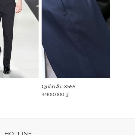
Quần Âu X555
Áo Bộ Su
3.900.000
₫
5.800.00
HOTLINE