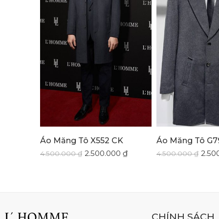
Áo Măng Tô X552 CK
Áo Măng Tô G7
2.500.000
₫
2.50
4.500.000
₫
4.500.000
₫
CHÍNH SÁCH