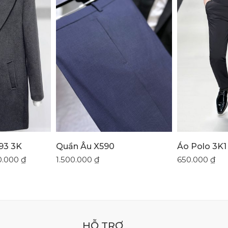
93 3K
Quần Âu X590
Áo Polo 3K1
0.000
₫
1.500.000
₫
650.000
₫
HỖ TRỢ