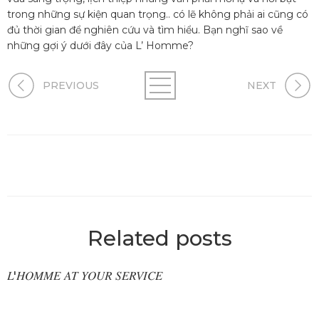
trong những sự kiện quan trọng.. có lẽ không phải ai cũng có
đủ thời gian để nghiên cứu và tìm hiểu. Bạn nghĩ sao về
những gợi ý dưới đây của L’ Homme?
PREVIOUS
NEXT
Related posts
𝐿'𝐻𝑂𝑀𝑀𝐸 𝐴𝑇 𝑌𝑂𝑈𝑅 𝑆𝐸𝑅𝑉𝐼𝐶𝐸