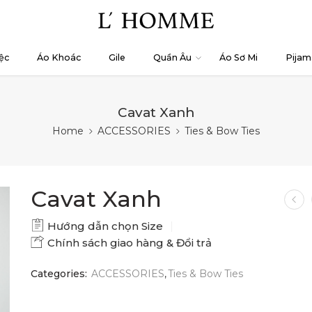
ệc
Áo Khoác
Gile
Quần Âu
Áo Sơ Mi
Pijam
Cavat Xanh
Home
ACCESSORIES
Ties & Bow Ties
Cavat Xanh
Hướng dẫn chọn Size
Chính sách giao hàng & Đổi trả
Categories:
ACCESSORIES
,
Ties & Bow Ties