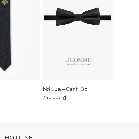
Nơ Lụa – Cánh Dơi
Nơ Lụa –
350.000
₫
350.000
HOTLINE